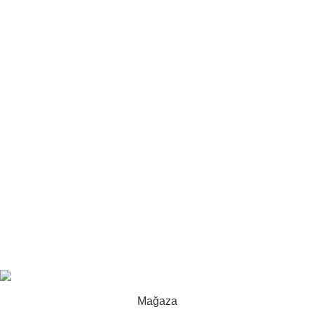
Yemek Odaları
Yasal Metinler
Satış Sözleşmesi
KVKK Aydınlatma Metni
Ödeme ve Teslimat
Gizlilik ve Güvenlik
İade ve Değişim
Şazili Mobilya
2025 ©
Tüm Hakları Saklıdır
.
Mağaza