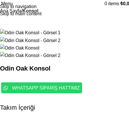
Menu
0
items
₺
0,
Skip to navigation
Ana Sayfa
Konsol
Skip to main content
Odin Oak Konsol
WHATSAPP SİPARİŞ HATTIMIZ
Takım İçeriği