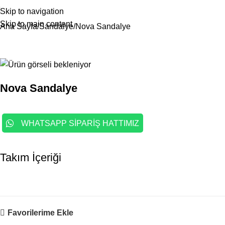
Skip to navigation
Skip to main content
Ana Sayfa
Sandalye
Nova Sandalye
Nova Sandalye
WHATSAPP SİPARİŞ HATTIMIZ
Takım İçeriği
Favorilerime Ekle